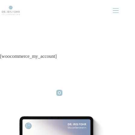
Zum
Inhalt
springen
My account
[woocommerce_my_account]